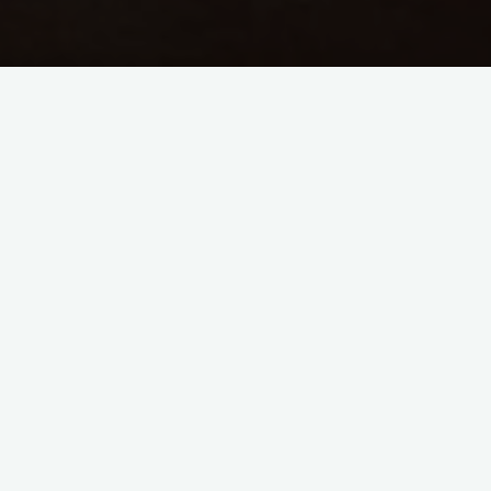
Biete E-Gitarre Privatunterricht in Ingolstadt, Kelheim und
Regensburg.
Anfänger und Fortgeschrittene
Musikalische Grundlagen (Rhythmus- und Notenlesen in
traditioneller Notation und Tabulatur)
Musiklehre, Musiktheorie für Gitarre, Gehörbildung
Akkordlehre und Anwendung
Improvisation und Komposition in verschiedenen Genres
Spieltechniken für Präzision und Schnelligkeit
Entwicklung des Rhythmusgefühls
Entwicklung von Kreativität und Individualismus als Musiker