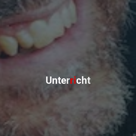
U
n
t
e
r
r
i
c
h
t