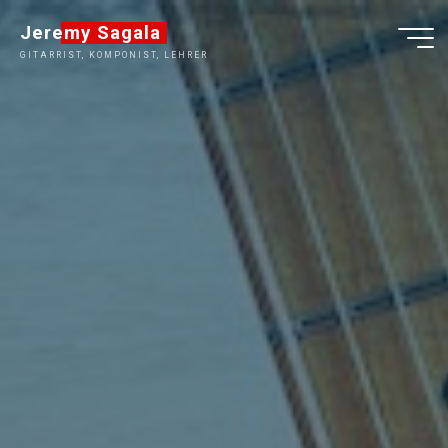
Zum
Jeremy Sagala
Inhalt
GITARRIST, KOMPONIST, LEHRER
springen